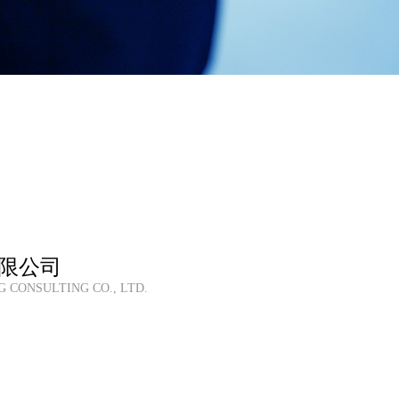
限公司
 CONSULTING CO., LTD.