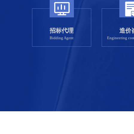
招标代理
造价
Bidding Agent
Engineering cost