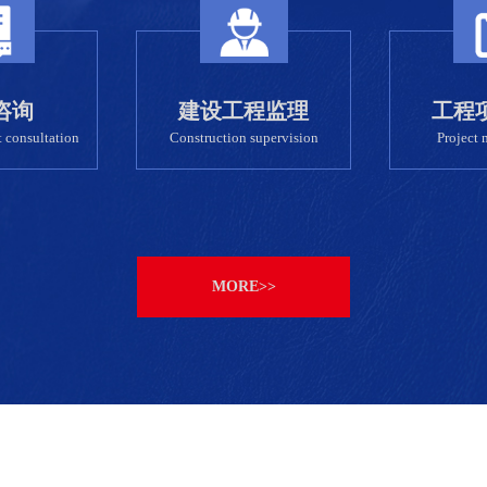
咨询
建设工程监理
工程
 consultation
Construction supervision
Project
MORE>>