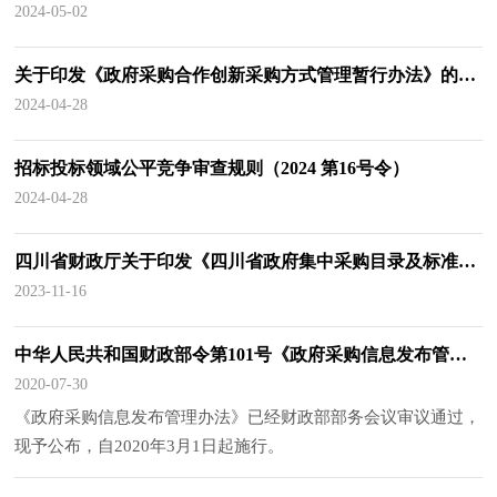
设，规范政府采购合同签订行为，财政部制定了《政府采购货物
2024-05-02
买卖合同（试行）》，供采购人参考使用。 《政府采购货
物买卖合同（试行）》电子版，请登录中国政府采购网
关于印发《政府采购合作创新采购方式管理暂行办法》的通知
（www.ccgp.gov.cn）下载。 附件：政府采购货物买卖合同
2024-04-28
（试行） 财政部办公厅 2024年4月25日
招标投标领域公平竞争审查规则（2024 第16号令）
2024-04-28
四川省财政厅关于印发《四川省政府集中采购目录及标准（2024年版）》的通知
2023-11-16
中华人民共和国财政部令第101号《政府采购信息发布管理办法》
2020-07-30
《政府采购信息发布管理办法》已经财政部部务会议审议通过，
现予公布，自2020年3月1日起施行。